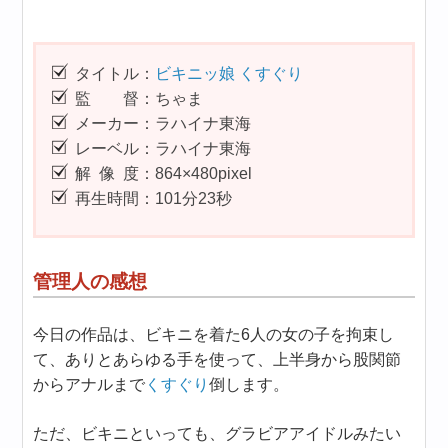
タイトル：
ビキニッ娘 くすぐり
監 督：ちゃま
メーカー：ラハイナ東海
レーベル：ラハイナ東海
解 像 度：864×480pixel
再生時間：101分23秒
管理人の感想
今日の作品は、ビキニを着た6人の女の子を拘束し
て、ありとあらゆる手を使って、上半身から股関節
からアナルまで
くすぐり
倒します。
ただ、ビキニといっても、グラビアアイドルみたい