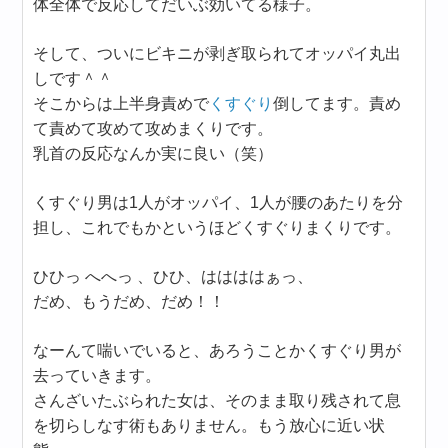
体全体で反応してだいぶ効いてる様子。
そして、ついにビキニが剥ぎ取られてオッパイ丸出
しです＾＾
そこからは上半身責めで
くすぐり
倒してます。責め
て責めて攻めて攻めまくりです。
乳首の反応なんか実に良い（笑）
くすぐり男は1人がオッパイ、1人が腰のあたりを分
担し、これでもかというほどくすぐりまくりです。
ひひっ へへっ 、ひひ、ははははぁっ、
だめ、もうだめ、だめ！！
なーんて喘いでいると、あろうことかくすぐり男が
去っていきます。
さんざいたぶられた女は、そのまま取り残されて息
を切らしなす術もありません。もう放心に近い状