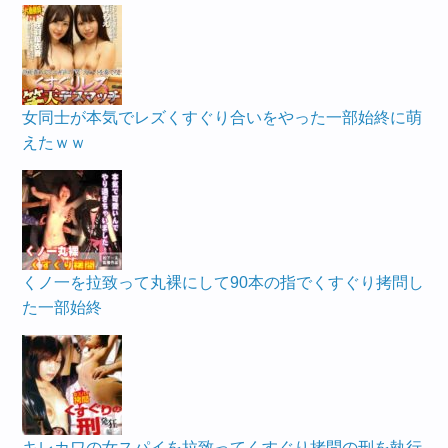
女同士が本気でレズくすぐり合いをやった一部始終に萌
えたｗｗ
くノ一を拉致って丸裸にして90本の指でくすぐり拷問し
た一部始終
キレカワの女スパイを拉致ってくすぐり拷問の刑を執行