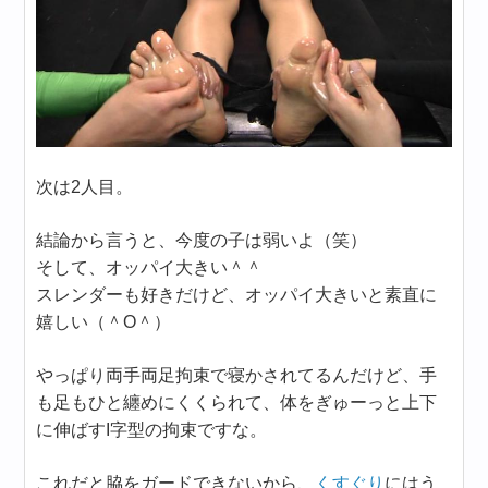
次は2人目。
結論から言うと、今度の子は弱いよ（笑）
そして、オッパイ大きい＾＾
スレンダーも好きだけど、オッパイ大きいと素直に
嬉しい（＾O＾）
やっぱり両手両足拘束で寝かされてるんだけど、手
も足もひと纏めにくくられて、体をぎゅーっと上下
に伸ばすI字型の拘束ですな。
これだと脇をガードできないから、
くすぐり
にはう